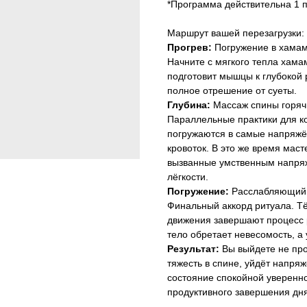
*Программа действительна 1 п
Маршрут вашей перезагрузки:
Прогрев:
Погружение в хамам
Начните с мягкого тепла хама
подготовит мышцы к глубокой 
полное отрешение от суеты.
Глубина:
Массаж спины горячи
Параллельные практики для к
погружаются в самые напряжё
кровоток. В это же время мас
вызванные умственным напря
лёгкости.
Погружение:
Расслабляющий 
Финальный аккорд ритуала. Т
движения завершают процесс р
тело обретает невесомость, а
Результат:
Вы выйдете не про
тяжесть в спине, уйдёт напряж
состояние спокойной уверенно
продуктивного завершения дня