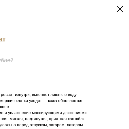
ат
ублей
гревает изнутри, выгоняет лишнюю воду
тмершие клетки уходят — кожа обновляется
ишнее
ние и увлажнение массирующими движениями
ная, мягкая, подтянутая, приятная как шёлк
Идеально перед отпуском, загаром, лазером