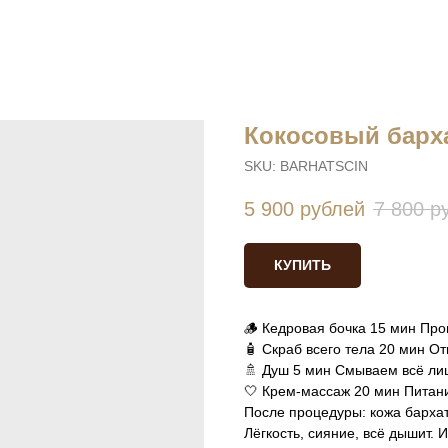
Кокосовый барх
SKU:
BARHATSCIN
5 900
рублей
7 800
р
КУПИТЬ
🪵 Кедровая бочка 15 мин Про
🧴 Скраб всего тела 20 мин О
🚿 Душ 5 мин Смываем всё л
🤍 Крем-массаж 20 мин Пита
После процедуры: кожа бархат
Лёгкость, сияние, всё дышит. 