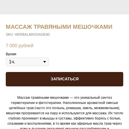
МАССАЖ ТРАВЯНЫМИ МЕШОЧКАМИ
SKU:
HERBALMASSAGE90
7 000
рублей
Время
ЗАПИСАТЬСЯ
Массаж травяными мешочками — это уникальный синтез
термотерапии и фитотерапии. Наполненные ароматной смесью
целебных трав (часто это полынь, ромашка, хмель, можжевельник),
мешочки прогреваются на пару и используются для массажа. Их тепло
глубоко проникает в мышцы и суставы, эффективно борясь с болью,
спазмами и воспалениями, в то время как эфирные масла трав через
кожу и дыхание оказывают мощное расслабляющее и