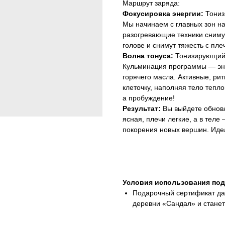
Маршрут заряда:
Фокусировка энергии:
Тониз
Мы начинаем с главных зон н
разогревающие техники сним
голове и снимут тяжесть с пл
Волна тонуса:
Тонизирующий 
Кульминация программы — эне
горячего масла. Активные, ри
клеточку, наполняя тело тепл
а пробуждение!
Результат:
Вы выйдете обновл
ясная, плечи легкие, а в теле
покорения новых вершин. Иде
Условия использования под
Подарочный сертификат дар
деревни «Сандал» и станет