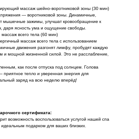
ирующий массаж шейно-воротниковой зоны (30 мин)
апряжения — воротниковой зоны. Динамичные,
ут мышечные зажимы, улучшат кровообращение к
еч, даря ясность ума и ощущение свободы.
массаж всего тела (60 мин)
ргичный массаж всего тела с использованием
тмичные движения разгонят лимфу, пробудят каждую
ом и мощной жизненной силой. Это не расслабление,
енным, как после отпуска под солнцем. Голова
 — приятное тепло и уверенная энергия для
альный заряд на всю неделю вперёд!
арочного сертификата:
ит возможность воспользоваться услугой нашей спа
 идеальным подарком для ваших близких.