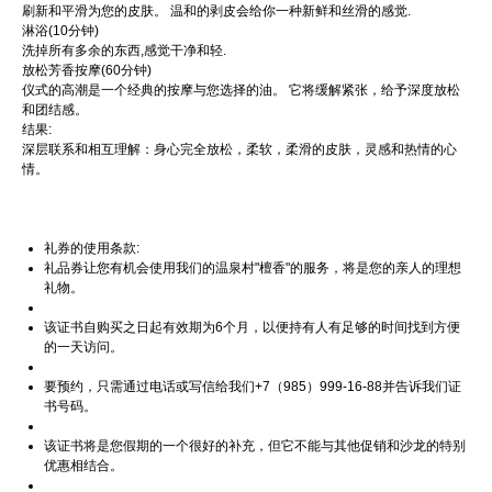
刷新和平滑为您的皮肤。 温和的剥皮会给你一种新鲜和丝滑的感觉.
淋浴(10分钟)
洗掉所有多余的东西,感觉干净和轻.
放松芳香按摩(60分钟)
仪式的高潮是一个经典的按摩与您选择的油。 它将缓解紧张，给予深度放松
和团结感。
结果:
深层联系和相互理解：身心完全放松，柔软，柔滑的皮肤，灵感和热情的心
情。
礼券的使用条款:
礼品券让您有机会使用我们的温泉村"檀香"的服务，将是您的亲人的理想
礼物。
该证书自购买之日起有效期为6个月，以便持有人有足够的时间找到方便
的一天访问。
要预约，只需通过电话或写信给我们+7（985）999-16-88并告诉我们证
书号码。
该证书将是您假期的一个很好的补充，但它不能与其他促销和沙龙的特别
优惠相结合。